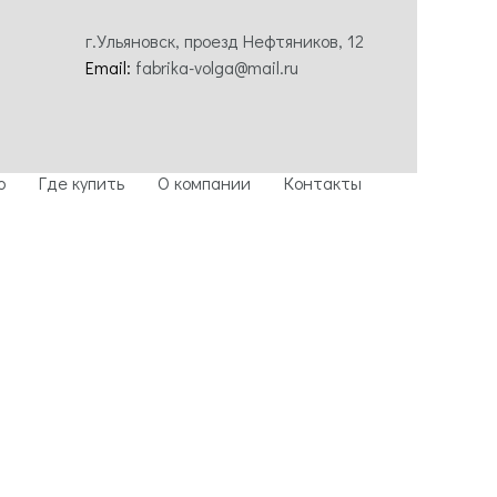
г.Ульяновск, проезд Нефтяников, 12
Email:
fabrika-volga@mail.ru
о
Где купить
О компании
Контакты