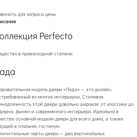
звонить для запроса цены
исание
оллекция Perfecto
ящество в превосходной степени
ада
аровательная модель двери «Лада» — это дизайн,
стребованный во многих интерьерах. Стилевая
инадлежность этой двери довольно широкая: от классики до
дерна, фьюжн и современного интерьера. Идеальна в
честве основной модели двери для всего дома, а также
дущей в спальню, гостиную.
личительные черты двери — два вертикальных