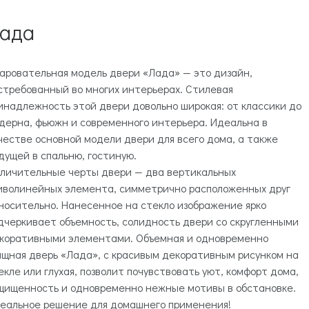
ада
аровательная модель двери «Лада» — это дизайн,
стребованный во многих интерьерах. Стилевая
инадлежность этой двери довольно широкая: от классики до
дерна, фьюжн и современного интерьера. Идеальна в
честве основной модели двери для всего дома, а также
дущей в спальню, гостиную.
личительные черты двери — два вертикальных
иволинейных элемента, симметрично расположенных друг
носительно. Нанесенное на стекло изображение ярко
дчеркивает объемность, солидность двери со скругленными
коративными элементами. Объемная и одновременно
ящная дверь «Лада», с красивым декоративным рисунком на
екле или глухая, позволит почувствовать уют, комфорт дома,
щищенность и одновременно нежные мотивы в обстановке.
еальное решение для домашнего применения!