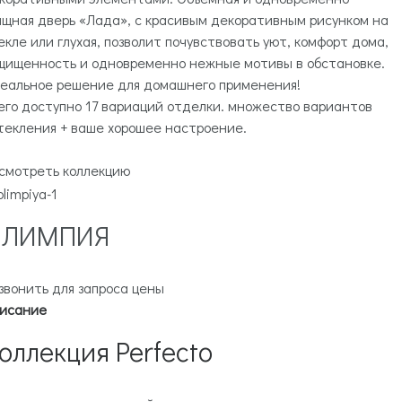
ящная дверь «Лада», с красивым декоративным рисунком на
екле или глухая, позволит почувствовать уют, комфорт дома,
щищенность и одновременно нежные мотивы в обстановке.
еальное решение для домашнего применения!
его доступно 17 вариаций отделки. множество вариантов
текления + ваше хорошее настроение.
смотреть коллекцию
ОЛИМПИЯ
звонить для запроса цены
исание
оллекция Perfecto