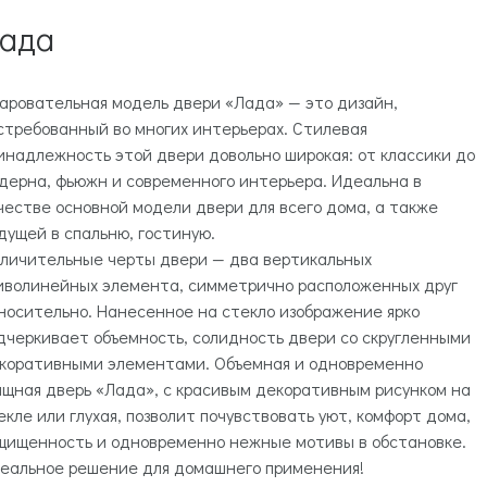
ада
аровательная модель двери «Лада» — это дизайн,
стребованный во многих интерьерах. Стилевая
инадлежность этой двери довольно широкая: от классики до
дерна, фьюжн и современного интерьера. Идеальна в
честве основной модели двери для всего дома, а также
дущей в спальню, гостиную.
личительные черты двери — два вертикальных
иволинейных элемента, симметрично расположенных друг
носительно. Нанесенное на стекло изображение ярко
дчеркивает объемность, солидность двери со скругленными
коративными элементами. Объемная и одновременно
ящная дверь «Лада», с красивым декоративным рисунком на
екле или глухая, позволит почувствовать уют, комфорт дома,
щищенность и одновременно нежные мотивы в обстановке.
еальное решение для домашнего применения!