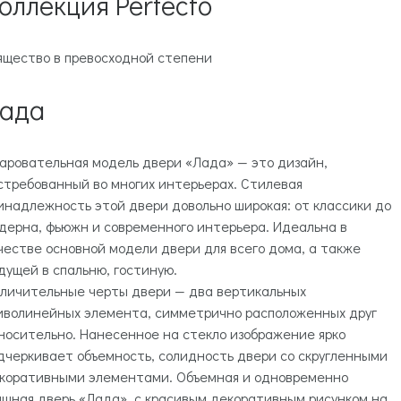
оллекция Perfecto
ящество в превосходной степени
ада
аровательная модель двери «Лада» — это дизайн,
стребованный во многих интерьерах. Стилевая
инадлежность этой двери довольно широкая: от классики до
дерна, фьюжн и современного интерьера. Идеальна в
честве основной модели двери для всего дома, а также
дущей в спальню, гостиную.
личительные черты двери — два вертикальных
иволинейных элемента, симметрично расположенных друг
носительно. Нанесенное на стекло изображение ярко
дчеркивает объемность, солидность двери со скругленными
коративными элементами. Объемная и одновременно
ящная дверь «Лада», с красивым декоративным рисунком на