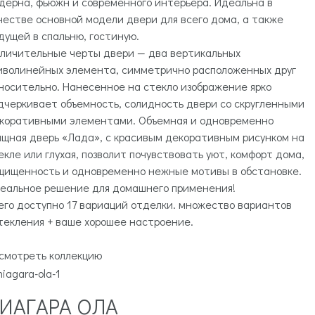
дерна, фьюжн и современного интерьера. Идеальна в
честве основной модели двери для всего дома, а также
дущей в спальню, гостиную.
личительные черты двери — два вертикальных
иволинейных элемента, симметрично расположенных друг
носительно. Нанесенное на стекло изображение ярко
дчеркивает объемность, солидность двери со скругленными
коративными элементами. Объемная и одновременно
ящная дверь «Лада», с красивым декоративным рисунком на
екле или глухая, позволит почувствовать уют, комфорт дома,
щищенность и одновременно нежные мотивы в обстановке.
еальное решение для домашнего применения!
его доступно 17 вариаций отделки. множество вариантов
текления + ваше хорошее настроение.
смотреть коллекцию
ИАГАРА ОЛА