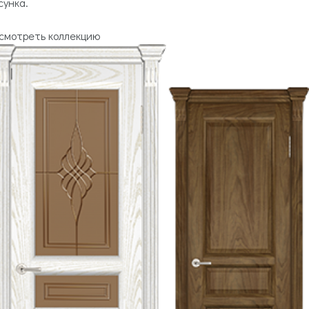
сунка.
смотреть коллекцию