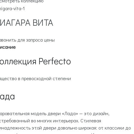
смотреть коллекцию
ИАГАРА ВИТА
звонить для запроса цены
исание
оллекция Perfecto
ящество в превосходной степени
ада
аровательная модель двери «Лада» — это дизайн,
стребованный во многих интерьерах. Стилевая
инадлежность этой двери довольно широкая: от классики до