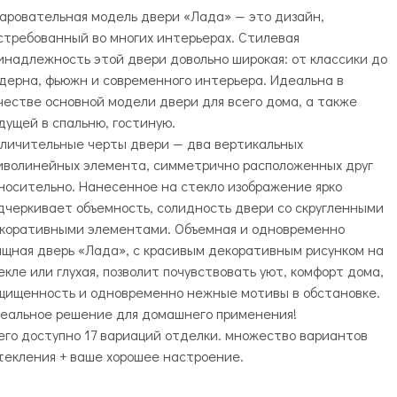
аровательная модель двери «Лада» — это дизайн,
стребованный во многих интерьерах. Стилевая
инадлежность этой двери довольно широкая: от классики до
дерна, фьюжн и современного интерьера. Идеальна в
честве основной модели двери для всего дома, а также
дущей в спальню, гостиную.
личительные черты двери — два вертикальных
иволинейных элемента, симметрично расположенных друг
носительно. Нанесенное на стекло изображение ярко
дчеркивает объемность, солидность двери со скругленными
коративными элементами. Объемная и одновременно
ящная дверь «Лада», с красивым декоративным рисунком на
екле или глухая, позволит почувствовать уют, комфорт дома,
щищенность и одновременно нежные мотивы в обстановке.
еальное решение для домашнего применения!
его доступно 17 вариаций отделки. множество вариантов
текления + ваше хорошее настроение.