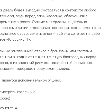
а дверь будет выгодно смотреться в контексте любого
терьера, ведь перед вами классика, облачённая в
временную форму. Лучшие материалы, тщательно
веренные линии, идеальные пропорции всех элементов и
солютное отсутствие изъянов — всё это сочетает в себе
ерь «Классика 4».
очные закаленные* стёкла с бронзовым или светлым
тенком выгодно оттеняют текстуру благородных пород
рева, а изысканный рисунок, нанесённый с помощью
авировки, завершает общую композицию.
— является дополнительной опцией.
смотреть коллекцию