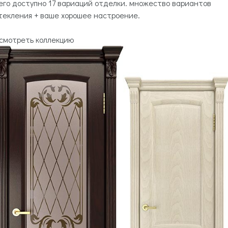
его доступно 17 вариаций отделки. множество вариантов
текления + ваше хорошее настроение.
смотреть коллекцию