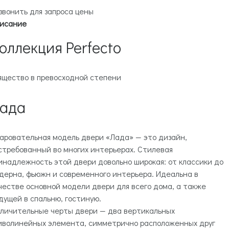
звонить для запроса цены
исание
оллекция Perfecto
ящество в превосходной степени
ада
аровательная модель двери «Лада» — это дизайн,
стребованный во многих интерьерах. Стилевая
инадлежность этой двери довольно широкая: от классики до
дерна, фьюжн и современного интерьера. Идеальна в
честве основной модели двери для всего дома, а также
дущей в спальню, гостиную.
личительные черты двери — два вертикальных
иволинейных элемента, симметрично расположенных друг