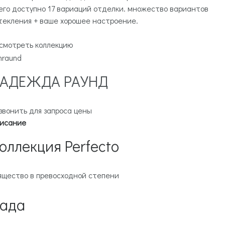
его доступно 17 вариаций отделки. множество вариантов
текления + ваше хорошее настроение.
смотреть коллекцию
АДЕЖДА РАУНД
звонить для запроса цены
исание
оллекция Perfecto
ящество в превосходной степени
ада