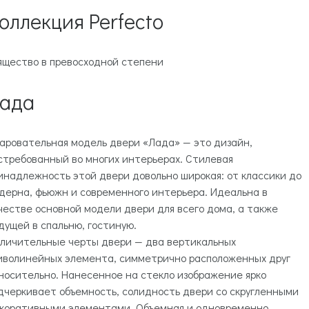
оллекция Perfecto
ящество в превосходной степени
ада
аровательная модель двери «Лада» — это дизайн,
стребованный во многих интерьерах. Стилевая
инадлежность этой двери довольно широкая: от классики до
дерна, фьюжн и современного интерьера. Идеальна в
честве основной модели двери для всего дома, а также
дущей в спальню, гостиную.
личительные черты двери — два вертикальных
иволинейных элемента, симметрично расположенных друг
носительно. Нанесенное на стекло изображение ярко
дчеркивает объемность, солидность двери со скругленными
коративными элементами. Объемная и одновременно