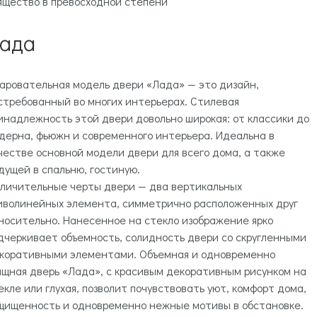
ящество в превосходной степени
ада
аровательная модель двери «Лада» — это дизайн,
стребованный во многих интерьерах. Стилевая
инадлежность этой двери довольно широкая: от классики до
дерна, фьюжн и современного интерьера. Идеальна в
честве основной модели двери для всего дома, а также
дущей в спальню, гостиную.
личительные черты двери — два вертикальных
иволинейных элемента, симметрично расположенных друг
носительно. Нанесенное на стекло изображение ярко
дчеркивает объемность, солидность двери со скругленными
коративными элементами. Объемная и одновременно
ящная дверь «Лада», с красивым декоративным рисунком на
екле или глухая, позволит почувствовать уют, комфорт дома,
щищенность и одновременно нежные мотивы в обстановке.