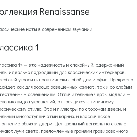
оллекция Renaissanse
ассические ноты в современном звучании.
лассика 1
лассика 1» — это надежность и спокойный, сдержанный
иль, идеально подходящий для классических интерьеров,
особный украсить практически любой дом и офис. Прекрасно
дойдет как для хорошо освещенных комнат, так и со слабым
тественным освещением. Отличительные черты модели —
сколько видов украшений, относящихся к типичному
ассическому стилю. Это и пилястры по сторонам двери, и
ильный многоступенчатый карниз, и классическое
полнение обвязки двери. Центральный вензель на стекле
нчают лучи света, преломленные гранями гравированного