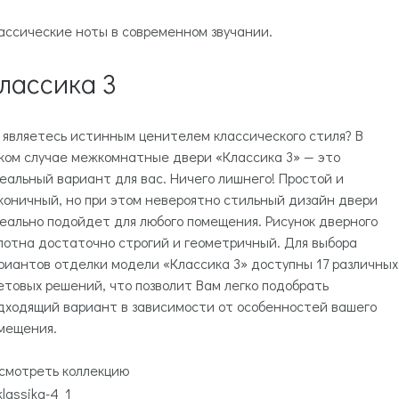
ассические ноты в современном звучании.
лассика 3
 являетесь истинным ценителем классического стиля? В
ком случае межкомнатные двери «Классика 3» — это
еальный вариант для вас. Ничего лишнего! Простой и
коничный, но при этом невероятно стильный дизайн двери
еально подойдет для любого помещения. Рисунок дверного
лотна достаточно строгий и геометричный. Для выбора
риантов отделки модели «Классика 3» доступны 17 различных
етовых решений, что позволит Вам легко подобрать
дходящий вариант в зависимости от особенностей вашего
мещения.
смотреть коллекцию