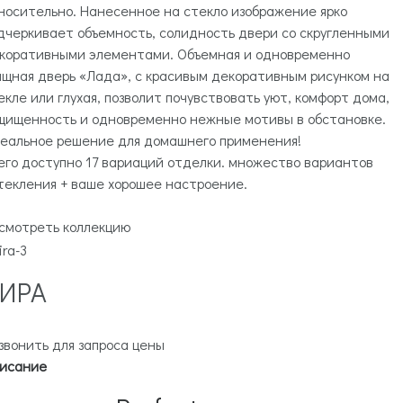
носительно. Нанесенное на стекло изображение ярко
дчеркивает объемность, солидность двери со скругленными
коративными элементами. Объемная и одновременно
ящная дверь «Лада», с красивым декоративным рисунком на
екле или глухая, позволит почувствовать уют, комфорт дома,
щищенность и одновременно нежные мотивы в обстановке.
еальное решение для домашнего применения!
его доступно 17 вариаций отделки. множество вариантов
текления + ваше хорошее настроение.
смотреть коллекцию
ИРА
звонить для запроса цены
исание