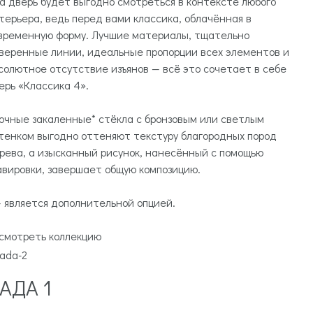
а дверь будет выгодно смотреться в контексте любого
терьера, ведь перед вами классика, облачённая в
временную форму. Лучшие материалы, тщательно
веренные линии, идеальные пропорции всех элементов и
солютное отсутствие изъянов — всё это сочетает в себе
ерь «Классика 4».
очные закаленные* стёкла с бронзовым или светлым
тенком выгодно оттеняют текстуру благородных пород
рева, а изысканный рисунок, нанесённый с помощью
авировки, завершает общую композицию.
— является дополнительной опцией.
смотреть коллекцию
АДА 1