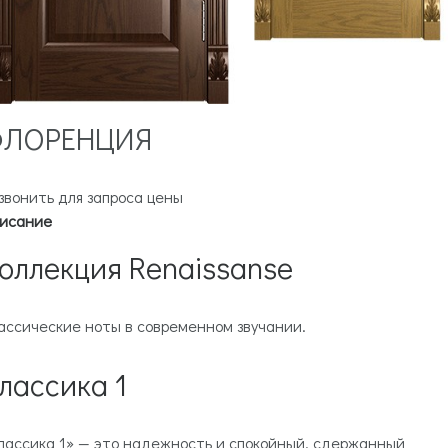
ЛОРЕНЦИЯ
звонить для запроса цены
исание
оллекция Renaissanse
ассические ноты в современном звучании.
лассика 1
лассика 1» — это надежность и спокойный, сдержанный