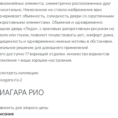
иволинейных элемента, симметрично расположенных друг
носительно. Нанесенное на стекло изображение ярко
дчеркивает объемность, солидность двери со скругленными
коративными элементами. Объемная и одновременно
ящная дверь «Лада», с красивым декоративным рисунком на
екле или глухая, позволит почувствовать уют, комфорт дома,
щищенность и одновременно нежные мотивы в обстановке.
еальное решение для домашнего применения!
его доступно 17 вариаций отделки. множество вариантов
текления + ваше хорошее настроение.
смотреть коллекцию
ИАГАРА РИО
звонить для запроса цены
исание