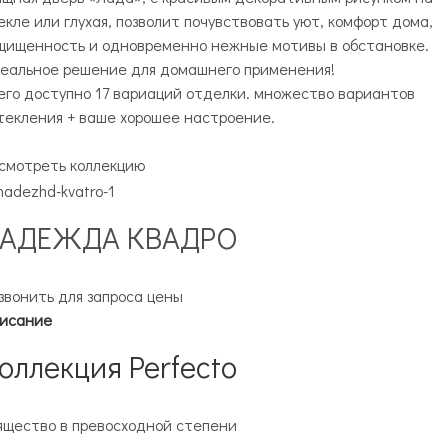
екле или глухая, позволит почувствовать уют, комфорт дома,
щищенность и одновременно нежные мотивы в обстановке.
еальное решение для домашнего применения!
его доступно 17 вариаций отделки. множество вариантов
текления + ваше хорошее настроение.
смотреть коллекцию
АДЕЖДА КВАДРО
звонить для запроса цены
исание
оллекция Perfecto
ящество в превосходной степени